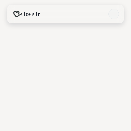
loveltr
Nam Nữ Độc Thân 1v1/2v2 (22-39 / 22-35)
Organized by
V
Vietnam Premium
Jul 25, 2026, 6:30 PM - 9:30 PM
CAFE'IN - Thảo Điền · Ho Chi Minh City
Browse Events